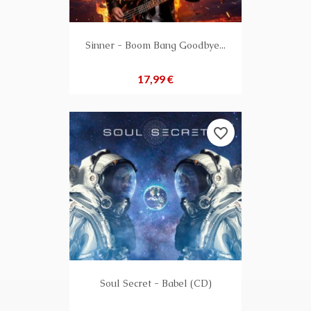
Sinner - Boom Bang Goodbye...
Preis
17,99 €
favorite_border
Soul Secret - Babel (CD)