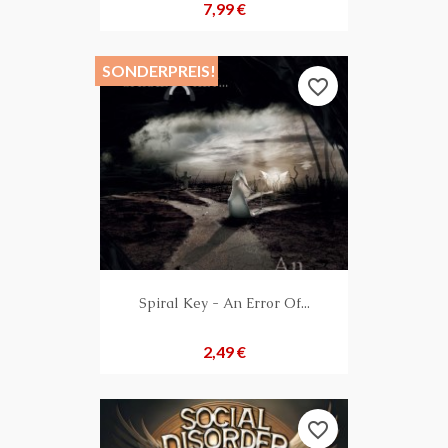
Preis
7,99 €
SONDERPREIS!
favorite_border
Spiral Key - An Error Of...
Preis
2,49 €
favorite_border