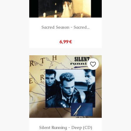
Sacred Season - Sacred...
Preis
6,99 €
favorite_border
Silent Running - Deep (CD)