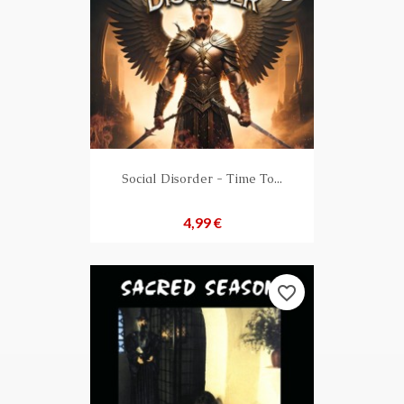
Social Disorder - Time To...
Preis
4,99 €
favorite_border