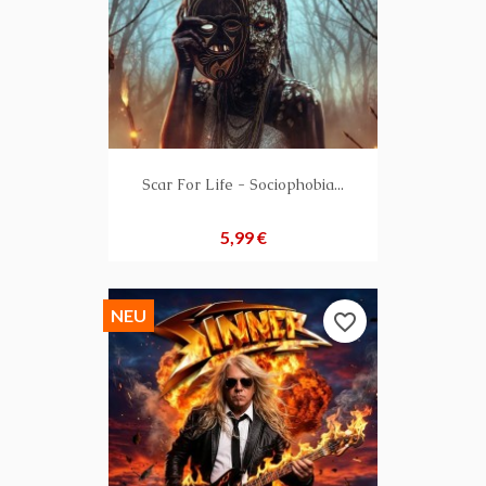
Scar For Life - Sociophobia...
Preis
5,99 €
NEU
favorite_border