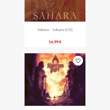
Sahara - Sahara (CD)
Preis
16,99 €
favorite_border