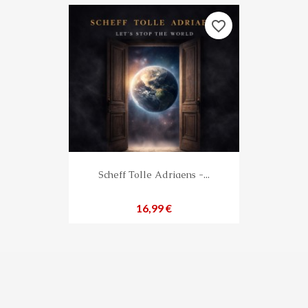
favorite_border
Scheff Tolle Adriaens -...
Preis
16,99 €