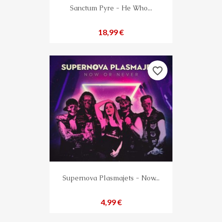
Sanctum Pyre - He Who...
Preis
18,99 €
favorite_border
Supernova Plasmajets - Now...
Preis
4,99 €