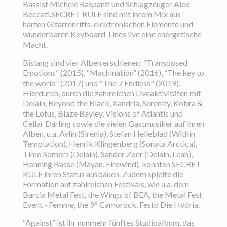
Bassist Michele Raspanti und Schlagzeuger Alex
Beccati.SECRET RULE sind mit ihrem Mix aus
harten Gitarrenriffs, elektronischen Elemente und
wunderbaren Keyboard-Lines live eine energetische
Macht.
Bislang sind vier Alben erschienen: “Transposed
Emotions” (2015), “Machination” (2016), “The key to
the world” (2017) und "The 7 Endless" (2019).
Hierdurch, durch die zahlreichen Liveaktivitäten mit
Delain, Beyond the Black, Xandria, Serenity, Kobra &
the Lotus, Blaze Bayley, Visions of Atlantis und
Cellar Darling sowie die vielen Gastmusiker auf ihren
Alben, u.a. Aylin (Sirenia), Stefan Helleblad (Within
Temptation), Henrik Klingenberg (Sonata Arctica),
Timo Somers (Delain), Sander Zoer (Delain, Leah),
Henning Basse (Mayan, Firewind), konnten SECRET
RULE ihren Status ausbauen. Zudem spielte die
Formation auf zahlreichen Festivals, wie u.a. dem
Barcia Metal Fest, the Wings of BEA, the Metal Fest
Event - Femme, the 9° Camorock, Festo Die Hydria.
“Against” ist ihr nunmehr fünftes Studioalbum, das