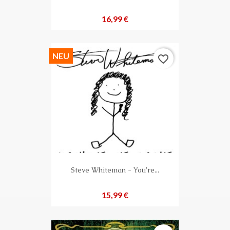
Preis
16,99 €
NEU
favorite_border
Steve Whiteman - You're...
Preis
15,99 €