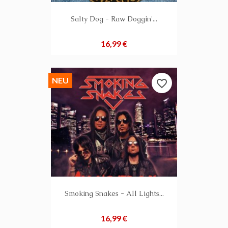
Salty Dog - Raw Doggin'...
Preis
16,99 €
NEU
favorite_border
Smoking Snakes - All Lights...
Preis
16,99 €