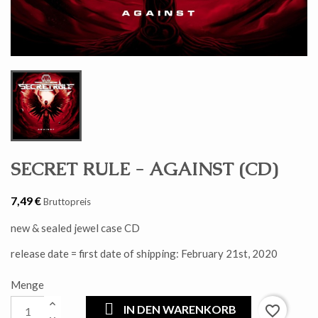
SECRET RULE - AGAINST (CD)
7,49 €
Bruttopreis
new & sealed jewel case CD
release date = first date of shipping: February 21st, 2020
Menge
IN DEN WARENKORB
favorite_border