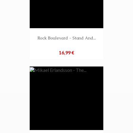
Rock Boulevard - Stand And...
Preis
16,99 €