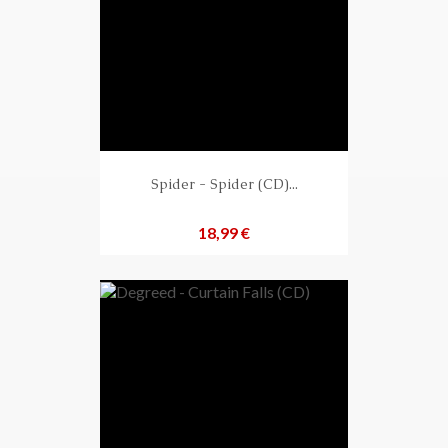
Spider - Spider (CD)...
Preis
18,99 €