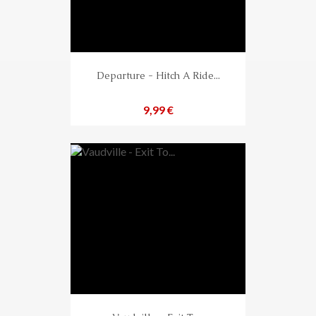
Departure - Hitch A Ride...
Preis
9,99 €