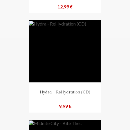
Preis
12,99 €
Hydra - ReHydration (CD)
Preis
9,99 €