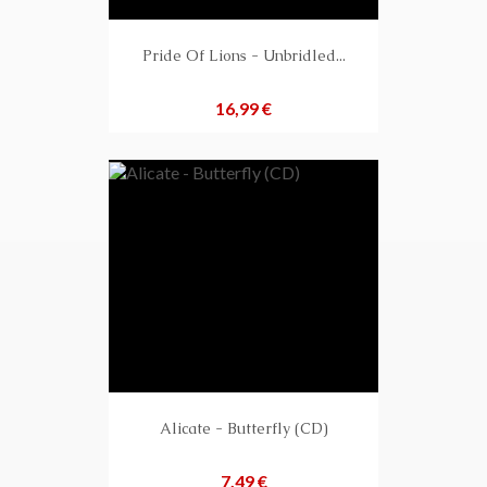
Pride Of Lions - Unbridled...
Preis
16,99 €
Alicate - Butterfly (CD)
Preis
7,49 €