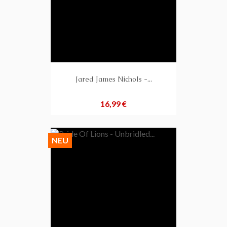
Jared James Nichols -...
Preis
16,99 €
NEU