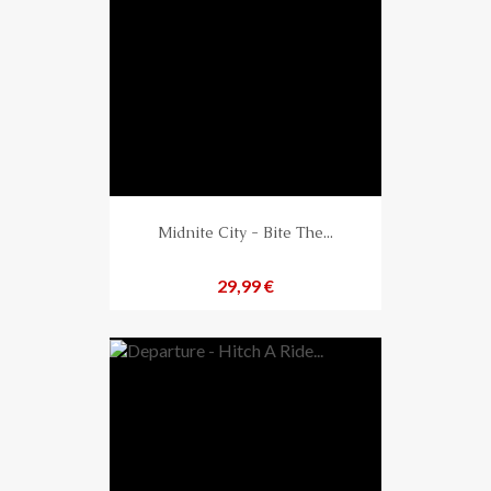
Midnite City - Bite The...
Preis
29,99 €