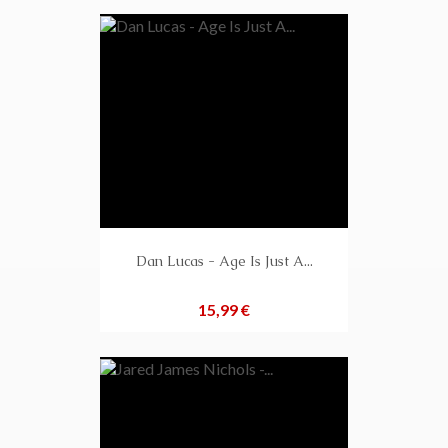
Dan Lucas - Age Is Just A...
Preis
15,99 €