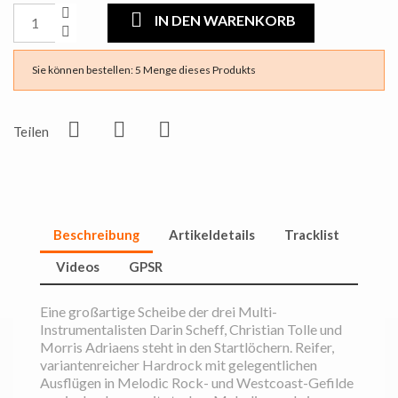
IN DEN WARENKORB
Sie können bestellen: 5 Menge dieses Produkts
Teilen
Beschreibung
Artikeldetails
Tracklist
Videos
GPSR
Eine großartige Scheibe der drei Multi-
Instrumentalisten Darin Scheff, Christian Tolle und
Morris Adriaens steht in den Startlöchern. Reifer,
variantenreicher Hardrock mit gelegentlichen
Ausflügen in Melodic Rock- und Westcoast-Gefilde