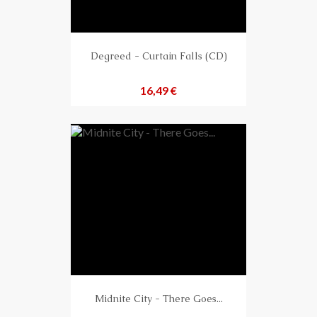
Degreed - Curtain Falls (CD)
Preis
16,49 €
Midnite City - There Goes...