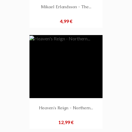
Mikael Erlandsson - The...
Preis
4,99 €
Heaven's Reign - Northern...
Preis
12,99 €