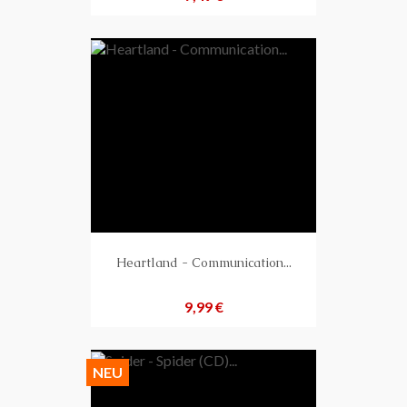
Heartland - Communication...
Preis
9,99 €
NEU