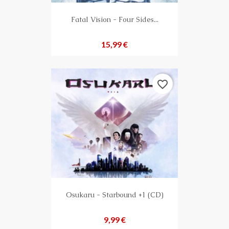
Fatal Vision - Four Sides...
Preis
15,99 €
favorite_border
Osukaru - Starbound +1 (CD)
Preis
9,99 €