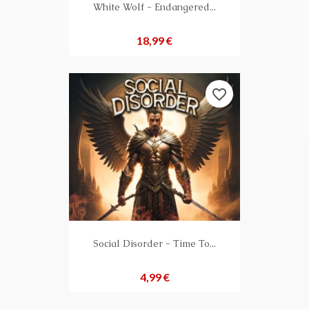
White Wolf - Endangered...
Preis
18,99 €
favorite_border
Social Disorder - Time To...
Preis
4,99 €