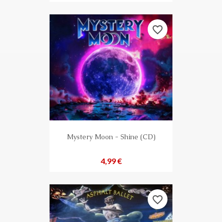
favorite_border
Mystery Moon - Shine (CD)
Preis
4,99 €
favorite_border