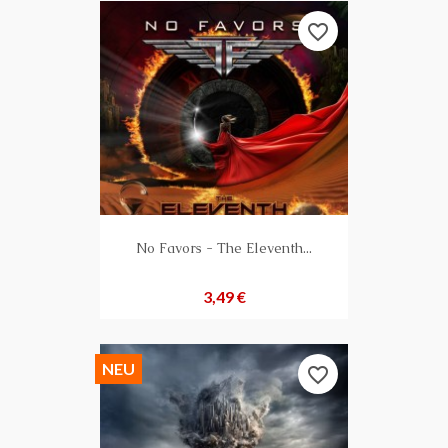
favorite_border
No Favors - The Eleventh...
Preis
3,49 €
NEU
favorite_border