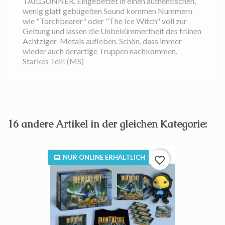
TAILGUNNER. Eingebettet in einen authentischen,
wenig glatt gebügelten Sound kommen Nummern
wie "Torchbearer" oder "The Ice Witch" voll zur
Geltung und lassen die Unbekümmertheit des frühen
Achtziger-Metals aufleben. Schön, dass immer
wieder auch derartige Truppen nachkommen.
Starkes Teil! (MS)
16 andere Artikel in der gleichen Kategorie:
NUR ONLINE ERHÄLTLICH
favorite_border