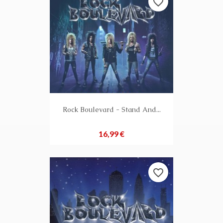
favorite_border
Rock Boulevard - Stand And...
Preis
16,99 €
favorite_border