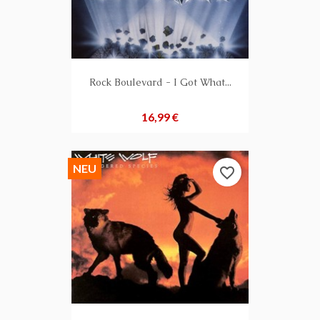
Rock Boulevard - I Got What...
Preis
16,99 €
NEU
favorite_border