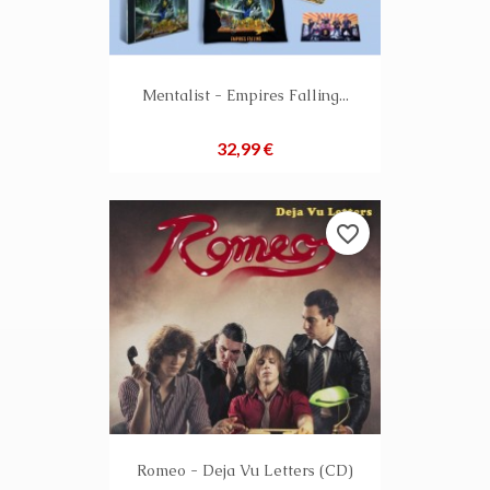
Mentalist - Empires Falling...
Preis
32,99 €
favorite_border
Romeo - Deja Vu Letters (CD)