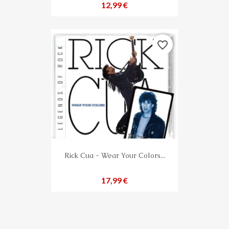
Preis
12,99 €
favorite_border
Rick Cua - Wear Your Colors...
Preis
17,99 €