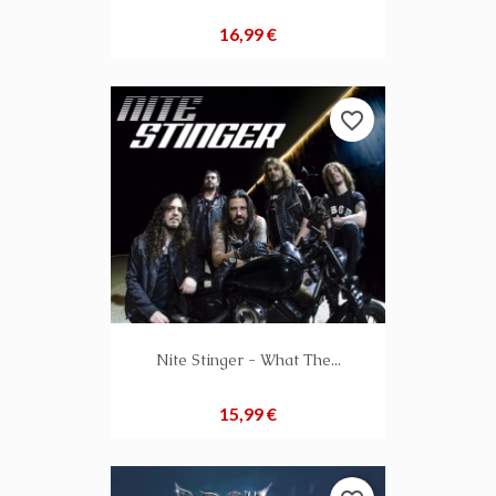
Preis
16,99 €
favorite_border
Nite Stinger - What The...
Preis
15,99 €