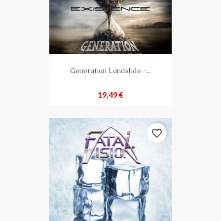
Generation Landslide -...
Preis
19,49 €
favorite_border