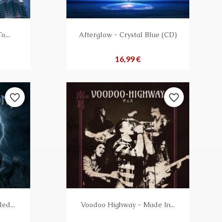
o...
Afterglow - Crystal Blue (CD)
Preis
16,99 €
favorite_border
favorite_border
ed...
Voodoo Highway - Made In...