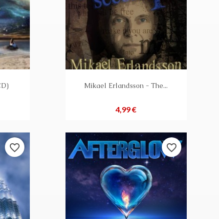
CD)
Mikael Erlandsson - The...
Preis
4,99 €
favorite_border
favorite_border