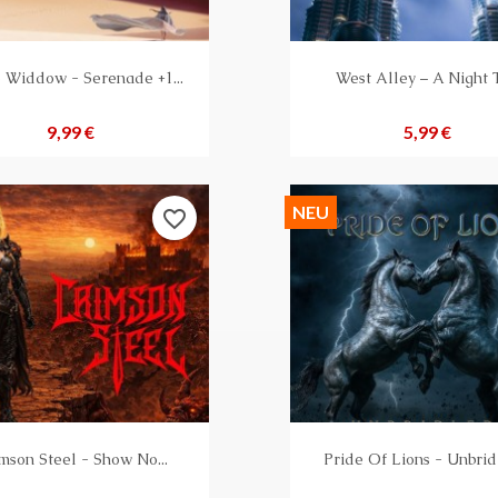
 Widdow - Serenade +1...
West Alley – A Night T
Preis
Preis
9,99 €
5,99 €
NEU
favorite_border
mson Steel - Show No...
Pride Of Lions - Unbridl