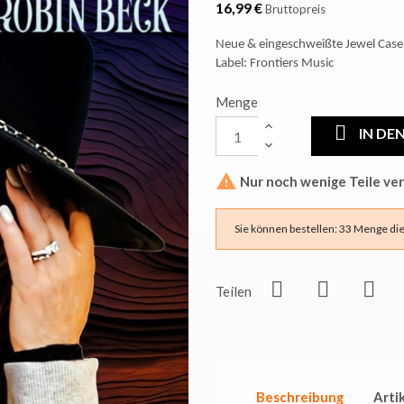
16,99 €
Bruttopreis
Neue & eingeschweißte Jewel Case
Label: Frontiers Music
Menge
IN D

Nur noch wenige Teile ve
Sie können bestellen: 33 Menge di
Teilen
Beschreibung
Arti