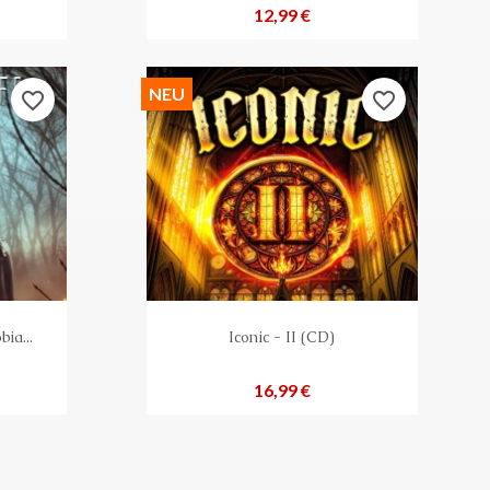
Preis
12,99 €
NEU
favorite_border
favorite_border
ia...
Iconic - II (CD)
Preis
16,99 €