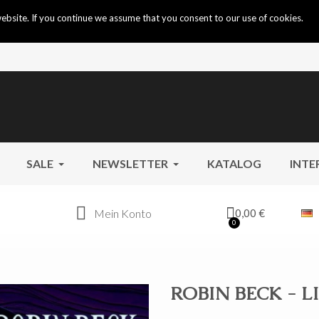
ebsite. If you continue we assume that you consent to our use of cookies.
SALE
NEWSLETTER
KATALOG
INTE
Mein Konto
0,00 €
ROBIN BECK - L