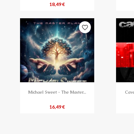
Preis
18,49 €
favorite_border
Michael Sweet - The Master...
Cave
Preis
16,49 €