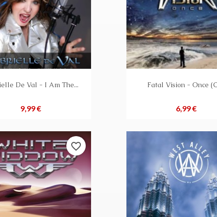
elle De Val - I Am The...
Fatal Vision - Once (
Preis
Preis
9,99 €
6,99 €
favorite_border