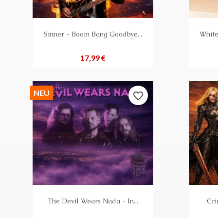
Sinner - Boom Bang Goodbye...
White
Preis
17,99 €
NEU
favorite_border
The Devil Wears Nada - In...
Cri