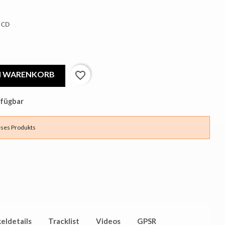
 CD
EN WARENKORB
favorite_border
rfügbar
eses Produkts
keldetails
Tracklist
Videos
GPSR