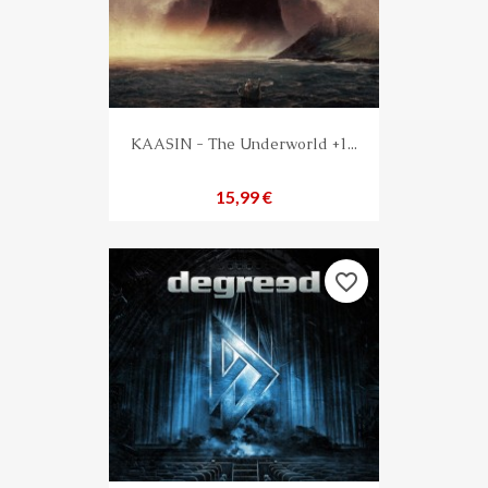
KAASIN - The Underworld +1...
Preis
15,99 €
favorite_border