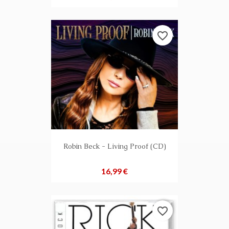
favorite_border
Robin Beck - Living Proof (CD)
Preis
16,99 €
favorite_border