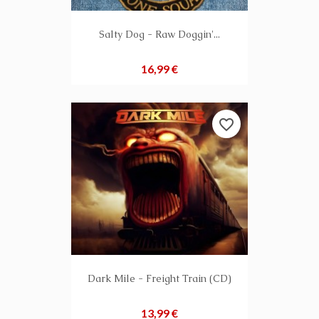
Salty Dog - Raw Doggin'...
Preis
16,99 €
favorite_border
Dark Mile - Freight Train (CD)
Preis
13,99 €