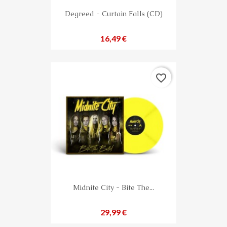
Degreed - Curtain Falls (CD)
Preis
16,49 €
favorite_border
Midnite City - Bite The...
Preis
29,99 €