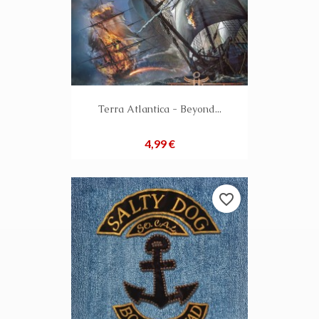
Terra Atlantica - Beyond...
Preis
4,99 €
favorite_border