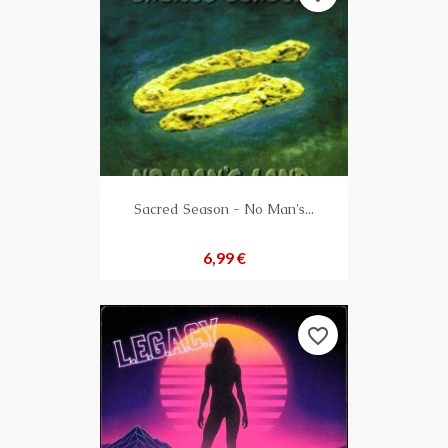
Sacred Season - No Man's...
Preis
6,99 €
favorite_border