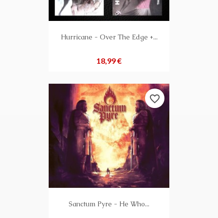
Hurricane - Over The Edge +...
Preis
18,99 €
favorite_border
Sanctum Pyre - He Who...