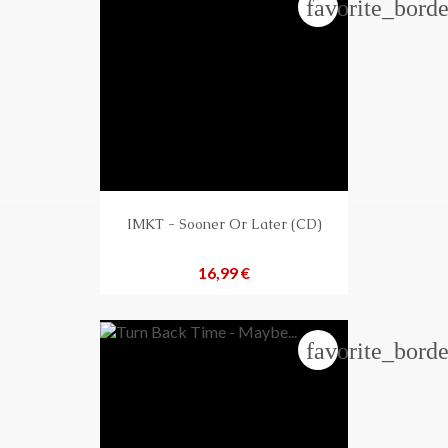
favorite_borde
IMKT - Sooner Or Later (CD)
Preis
16,99 €
favorite_borde