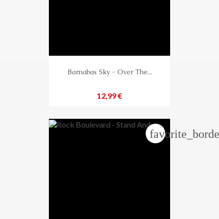
Barnabas Sky - Over The...
Preis
12,99 €
favorite_borde