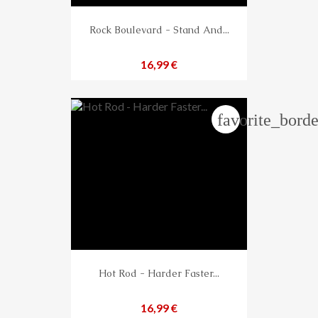
Rock Boulevard - Stand And...
Preis
16,99 €
favorite_borde
Hot Rod - Harder Faster...
Preis
16,99 €