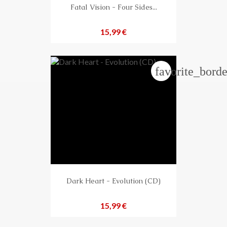
Fatal Vision - Four Sides...
Preis
15,99 €
favorite_borde
Dark Heart - Evolution (CD)
Preis
15,99 €