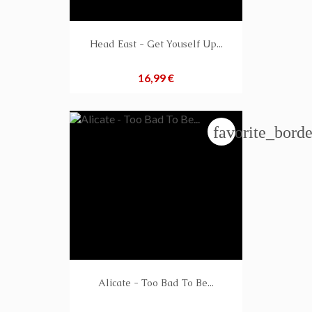
Head East - Get Youself Up...
Preis
16,99 €
favorite_borde
Alicate - Too Bad To Be...