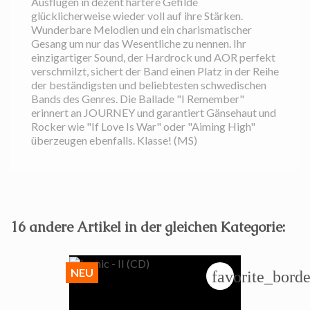
Ausflügen in dezent härtere Gefilde
glücklicherweise wieder voll auf ihre Stärken.
Wunderbare Melodien und ein charismatischer
Gesang um nur das Wesentliche zu nennen. Ihr
einzigartiger Sound, der Hardrock und AOR perfekt
verschmilzt, sichert der Band einen Platz in der Reihe
der beständigsten und beliebtesten schwedischen
Bands des Genres. Die Ballade "I Remember"
erinnert an JOURNEY und garantiert Gänsehaut und
Rocker wie "If Love Is War" oder "Aiming High"
überzeugen ebenfalls. Klasse! (MS)
16 andere Artikel in der gleichen Kategorie:
NEU
favorite_borde