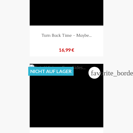
Turn Back Time - Maybe...
Preis
16,99 €
NICHT AUF LAGER
favorite_borde