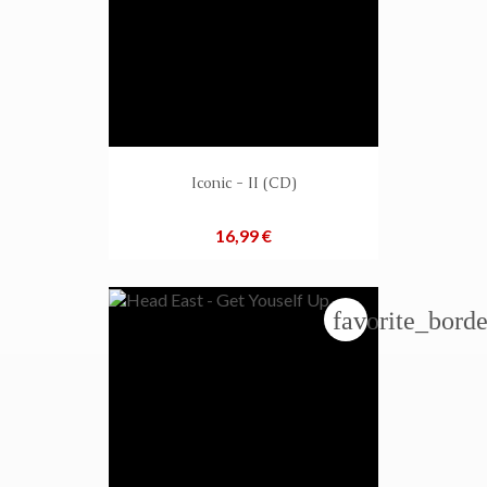
Iconic - II (CD)
Preis
16,99 €
favorite_borde