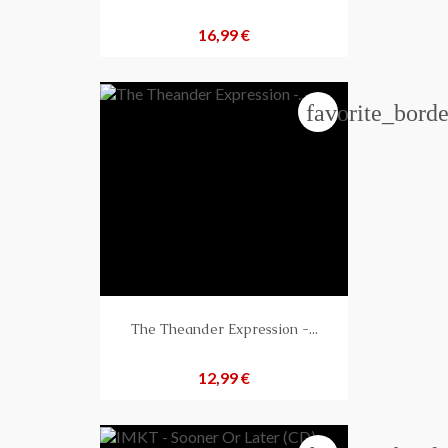
Preis
16,99 €
favorite_borde
The Theander Expression -...
Preis
12,99 €