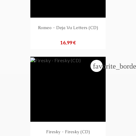
Romeo - Deja Vu Letters (CD)
Preis
16,99 €
favorite_borde
Firesky - Firesky (CD)