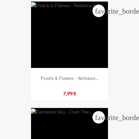
favorite_borde
Pearls & Flames - Reliance...
Preis
7,99 €
favorite_borde