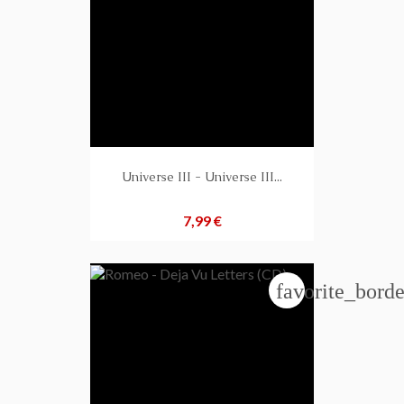
Universe III - Universe III...
Preis
7,99 €
favorite_borde