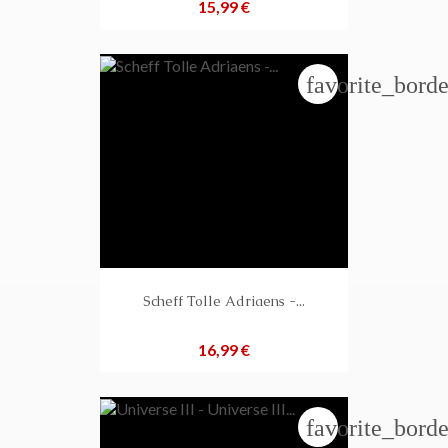
Preis
15,99 €
favorite_borde
Scheff Tolle Adriaens -...
Preis
16,99 €
favorite_borde